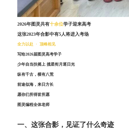
2026年图灵共有
十余位
学子迎来高考
这张2023年合影中有5人将进入考场
全力以赴
·
顶峰相见
写给2026届图灵高考学子
少年自当扶摇上 揽星衔月逐日光
纵有千古，横有八荒
前途似海，来日方长
愿你们所得皆所愿
图灵编程全体老师
一、这张合影，见证了什么奇迹