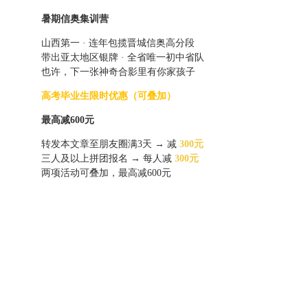
暑期
信奥集训营
山西第一 · 连年包揽晋城信奥高分段
带出亚太地区银牌 · 全省唯一初中省队
也许，下一张神奇合影里有你家孩子
高考毕业生限时优惠（可叠加）
最高减600元
转发本文章至朋友圈满3天 → 减
300元
三人及以上拼团报名 → 每人减
300元
两项活动可叠加，最高减600元